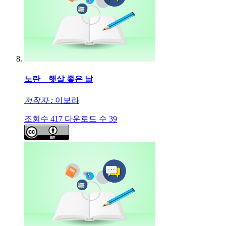
노란 _ 햇살 좋은 날
저작자 :
이보라
조회수
417
다운로드 수
39