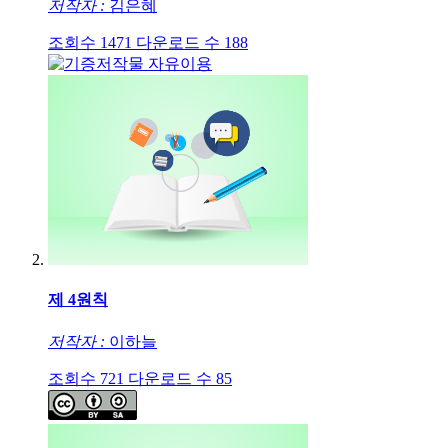
저작자 :
김은혜
조회수
1471
다운로드 수
188
제 4원칙
저작자 :
이하늘
조회수
721
다운로드 수
85