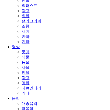
인물
일러스트
광고
회화
캘라그라피
조형
서예
만화
기타
영상
풍경
식물
동물
사물
인물
광고
영화
다큐멘터리
기타
음악
대중음악
극음악