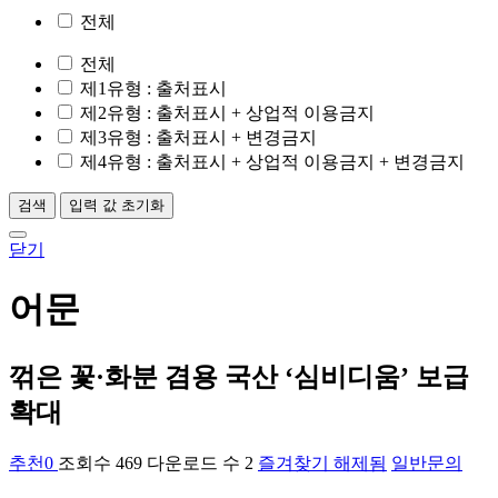
전체
전체
제1유형
: 출처표시
제2유형
: 출처표시 + 상업적 이용금지
제3유형
: 출처표시 + 변경금지
제4유형
: 출처표시 + 상업적 이용금지 + 변경금지
검색
입력 값 초기화
닫기
어문
꺾은 꽃·화분 겸용 국산 ‘심비디움’ 보급
확대
추천
0
조회수
469
다운로드 수
2
즐겨찾기 해제됨
일반문의