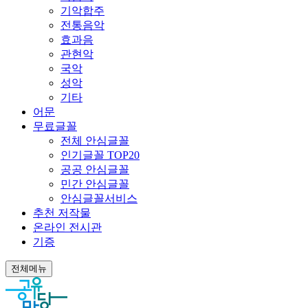
기악합주
전통음악
효과음
관현악
국악
성악
기타
어문
무료글꼴
전체 안심글꼴
인기글꼴 TOP20
공공 안심글꼴
민간 안심글꼴
안심글꼴서비스
추천 저작물
온라인 전시관
기증
전체메뉴