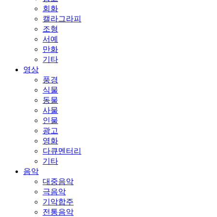
회화
캘라그라피
조형
서예
만화
기타
영상
풍경
식물
동물
사물
인물
광고
영화
다큐멘터리
기타
음악
대중음악
극음악
기악합주
전통음악