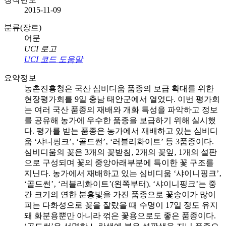
2015-11-09
분류(장르)
어문
UCI 로고
UCI 코드 도움말
요약정보
농촌진흥청은 국산 심비디움 품종의 보급 확대를 위한
현장평가회를 9일 충남 태안군에서 열었다. 이번 평가회
는 여러 국산 품종의 재배와 개화 특성을 파악하고 정보
를 공유해 농가에 우수한 품종을 보급하기 위해 실시했
다. 평가를 받는 품종은 농가에서 재배하고 있는 심비디
움 ‘샤니핑크’‚ ‘골드썬’‚ ‘러블리화이트’ 등 3품종이다.
심비디움의 꽃은 3개의 꽃받침‚ 2개의 꽃잎‚ 1개의 설판
으로 구성되며 꽃의 중앙아래부분에 특이한 꽃 구조를
지닌다. 농가에서 재배하고 있는 심비디움 ‘샤이니핑크’‚
‘골드썬’‚ ‘러블리화이트’(왼쪽부터). ‘샤이니핑크’는 중
간 크기의 연한 분홍빛을 가진 품종으로 꽃송이가 많이
피는 다화성으로 꽃을 잘랐을 때 수명이 17일 정도 유지
돼 화분용뿐만 아니라 꺾은 꽃용으로도 좋은 품종이다.