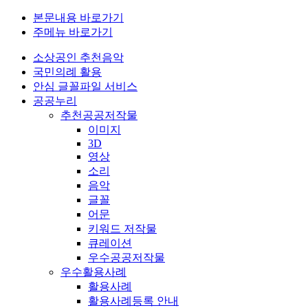
본문내용 바로가기
주메뉴 바로가기
소상공인 추천음악
국민의례 활용
안심 글꼴파일 서비스
공공누리
추천공공저작물
이미지
3D
영상
소리
음악
글꼴
어문
키워드 저작물
큐레이션
우수공공저작물
우수활용사례
활용사례
활용사례등록 안내