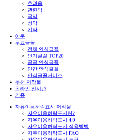
효과음
관현악
국악
성악
기타
어문
무료글꼴
전체 안심글꼴
인기글꼴 TOP20
공공 안심글꼴
민간 안심글꼴
안심글꼴서비스
추천 저작물
온라인 전시관
기증
자유이용허락표시 저작물
자유이용허락표시란?
자유이용허락표시 4.0
자유이용허락표시 적용방법
자유이용허락표시 FAQ
자유이용허락표시 도구