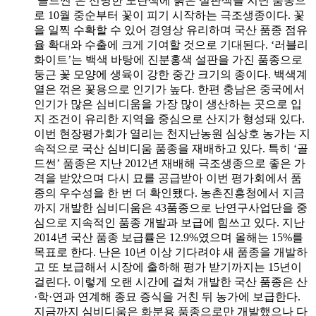
‘골드썬’은 선명한 노란색에 붉은 설판색을 지닌 품종으
로 10월 중순부터 꽃이 피기 시작하는 극조생종이다. 꽃
을 일찍 수확할 수 있어 경영상 유리하며 국산 품종 점유
율 확대와 수출에 크게 기여할 것으로 기대된다. ‘러블리
화이트’는 백색 바탕에 진분홍색 설판을 가진 품종으로
둥근 꽃 모양에 생육이 강한 중간 크기의 종이다. 백색계
열은 꺾은 꽃용으로 인기가 높다. 한편 충남은 중국에서
인기가 많은 심비디움을 가장 많이 생산하는 곳으로 입
지 조건이 유리한 지역을 중심으로 산지가 형성돼 있다.
이번 현장평가회가 열리는 천지난농원 심상호 농가는 지
속적으로 국산 심비디움 품종을 재배하고 있다. 특히 ‘골
드썬’ 품종은 지난 2012년 재배해 극조생종으로 좋은 가
격을 받았으며 다시 묘를 공급받아 이번 평가회에서 품
종의 우수성을 한 번 더 확인됐다. 농촌진흥청에서 지금
까지 개발한 심비디움은 43품종으로 난연구사업단을 중
심으로 지속적인 품종 개발과 보급에 힘쓰고 있다. 지난
2014년 국산 품종 보급률은 12.9%였으며 올해는 15%를
목표로 한다. 난은 10년 이상 기다려야 새 품종을 개발하
고 또 보급해서 시장에 출하해 평가 받기까지는 15년이
걸린다. 이렇게 오랜 시간에 걸쳐 개발한 국산 품종은 산
·학·연과 연계해 종묘 증식을 거친 뒤 농가에 보급한다.
지금까지 심비디움은 화분용 품종으로만 개발했으나 다