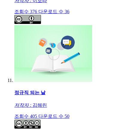
저작자 :
이보라
조회수
376
다운로드 수
36
정규직 되는 날
저작자 :
김해린
조회수
405
다운로드 수
50