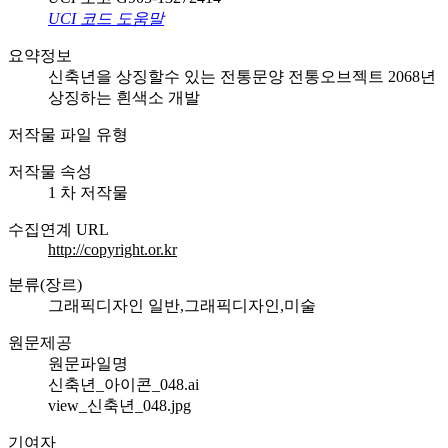
UCI 코드 도움말
요약정보
신축년을 상징할수 있는 전통문양 전통오브젝트 2068년
상징하는 흰색소 개발
저작물 파일 유형
저작물 속성
1 차 저작물
수집연계 URL
http://copyright.or.kr
분류(장르)
그래픽디자인 일반,그래픽디자인,미술
원문제공
원문파일명
신축년_아이콘_048.ai
view_신축년_048.jpg
기여자