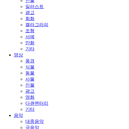
인물
일러스트
광고
회화
캘라그라피
조형
서예
만화
기타
영상
풍경
식물
동물
사물
인물
광고
영화
다큐멘터리
기타
음악
대중음악
극음악