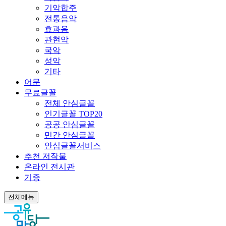
기악합주
전통음악
효과음
관현악
국악
성악
기타
어문
무료글꼴
전체 안심글꼴
인기글꼴 TOP20
공공 안심글꼴
민간 안심글꼴
안심글꼴서비스
추천 저작물
온라인 전시관
기증
전체메뉴