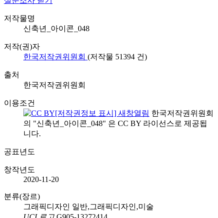
설문조사 닫기
저작물명
신축년_아이콘_048
저작(권)자
한국저작권위원회
(저작물
51394
건)
출처
한국저작권위원회
이용조건
한국저작권위원회
의 "신축년_아이콘_048" 은
CC BY
라이선스로 제공됩
니다.
공표년도
창작년도
2020-11-20
분류(장르)
그래픽디자인 일반,그래픽디자인,미술
UCI 로고
G905-13272414