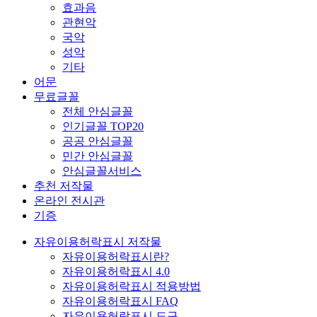
효과음
관현악
국악
성악
기타
어문
무료글꼴
전체 안심글꼴
인기글꼴 TOP20
공공 안심글꼴
민간 안심글꼴
안심글꼴서비스
추천 저작물
온라인 전시관
기증
자유이용허락표시 저작물
자유이용허락표시란?
자유이용허락표시 4.0
자유이용허락표시 적용방법
자유이용허락표시 FAQ
자유이용허락표시 도구