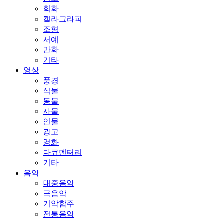
회화
캘라그라피
조형
서예
만화
기타
영상
풍경
식물
동물
사물
인물
광고
영화
다큐멘터리
기타
음악
대중음악
극음악
기악합주
전통음악