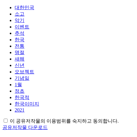
대한민국
소고
악기
이벤트
추석
한국
전통
명절
새해
신년
오브젝트
기념일
1월
정초
한국적
한국이미지
2021
이 공유저작물의 이용범위를 숙지하고 동의합니다.
공유저작물 다운로드