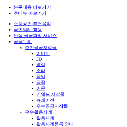
본문내용 바로가기
주메뉴 바로가기
소상공인 추천음악
국민의례 활용
안심 글꼴파일 서비스
공공누리
추천공공저작물
이미지
3D
영상
소리
음악
글꼴
어문
키워드 저작물
큐레이션
우수공공저작물
우수활용사례
활용사례
활용사례등록 안내